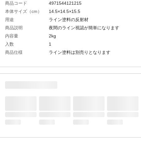
商品コード
4971544121215
本体サイズ（cm）
14.5×14.5×15.5
用途
ライン塗料の反射材
商品説明
夜間のライン視認が簡単になります
内容量
2kg
入数
1
商品仕様
ライン塗料は別売りとなります
材質
ガラス
使用方法
ハードライン塗装後すぐに、上から振りか
けて塗料が乾燥するとともに固着させま
す。
使用上の注意
作業終了後に、周辺に落ちている余分なビ
ーズは安全の為回収してください。
生産国
日本
販売元
アトムサポート(株)