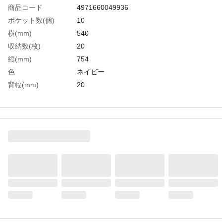
商品コード
4971660049936
ポケット数(個)
10
横(mm)
540
収納数(枚)
20
縦(mm)
754
色
ネイビー
背幅(mm)
20
用紙サイズ
B2
生産国
インドネシア
重さ
2.020KG
材質1
表紙：PP