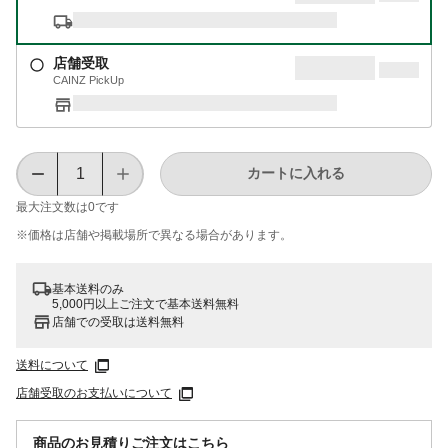
店舗受取
CAINZ PickUp
カートに入れる
最大注文数は
0
です
※価格は​店舗や​掲載場所で​異なる​場合が​あります。
基本送料のみ
5,000円以上ご注文で基本送料無料
店舗での受取は送料無料
送料について
店舗受取のお支払いについて
商品のお見積りご注文はこちら