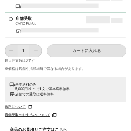
店舗受取
CAINZ PickUp
カートに入れる
最大注文数は
0
です
※価格は​店舗や​掲載場所で​異なる​場合が​あります。
基本送料のみ
5,000円以上ご注文で基本送料無料
店舗での受取は送料無料
送料について
店舗受取のお支払いについて
商品のお見積りご注文はこちら