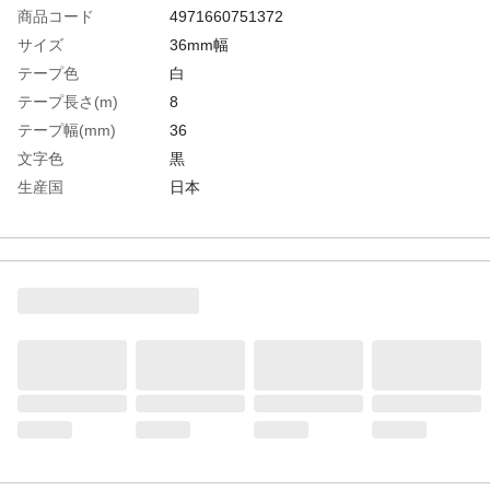
商品コード
4971660751372
サイズ
36mm幅
テープ色
白
テープ長さ(m)
8
テープ幅(mm)
36
文字色
黒
生産国
日本
重さ
94.000G