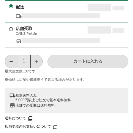
配送
店舗受取
CAINZ PickUp
カートに入れる
最大注文数は
0
です
※価格は​店舗や​掲載場所で​異なる​場合が​あります。
基本送料のみ
5,000円以上ご注文で基本送料無料
店舗での受取は送料無料
送料について
店舗受取のお支払いについて