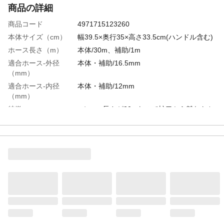
商品の詳細
商品コード
4971715123260
本体サイズ（cm）
幅39.5×奥行35×高さ33.5cm(ハンドル含む)
ホース長さ（m）
本体/30m、補助/1m
適合ホース-外径
本体・補助/16.5mm
（mm）
適合ホース-内径
本体・補助/12mm
（mm）
特徴
●ホース長さが30mなので蛇口から離れたと
ころでの水撒きが可能●蛇口からの着脱が簡
単な3点ビスコネクター仕様●ノズルホルダ
ー付で使用しない時にノズル収納可能
材質・素材
●本体/ポリプロピレン●ホース/軟質塩化ビニ
ール●ノズル・蛇口コネクター/ABS
耐水圧
0.7MPa(7kgf/平方センチメートル)未満
ノズルパターン
8パターン(シャワー・フル・キリ・ストレ
ート・セイリュウ・コウカクサン・カクサ
ン・ストップ)
重量
5.8kg