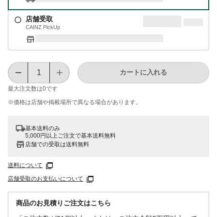
店舗受取
CAINZ PickUp
カートに入れる
最大注文数は
0
です
※価格は​店舗や​掲載場所で​異なる​場合が​あります。
基本送料のみ
5,000円以上ご注文で基本送料無料
店舗での受取は送料無料
送料について
店舗受取のお支払いについて
商品のお見積りご注文はこちら