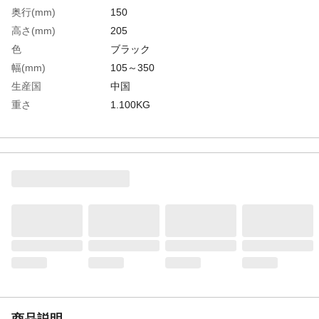
奥行(mm)
150
高さ(mm)
205
色
ブラック
幅(mm)
105～350
生産国
中国
重さ
1.100KG
材質1
ＳＰＣＣ、ＰＰ
商品説明