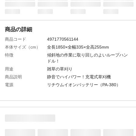
商品の詳細
商品コード
4971770561144
本体サイズ（cm）
全長1850×全幅335×全高255mm
特徴
傾斜地の作業に取り回しのよいループハン
ドル！
用途
雑草の草刈り
商品説明
静音でハイパワー！充電式草刈機
電源
リチウムイオンバッテリー（PA-380）
商品仕様
シャフトタイプ：分割式
付属品／セット内容
18Vバッテリー (2.5 Ah) 2個、ボルト 4本、
ナット 4個、チップソー、刈刃カバー、飛
散防護カバー、ループハンドル、肩掛けバ
ンド、飛散防護カバー取付け用六角穴付ボ
ルト、保護メガネ、六角レンチ、結束バン
ド、ボックスレンチ、18V急速充電器 II、取