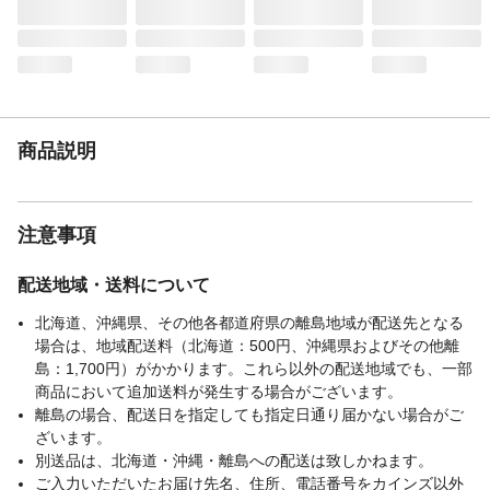
扱説明書 各1個
使用上の注意
ご使用前に取扱説明書をよくお読みいただ
き、適切な使用と保守をお願いいたしま
す。
生産国
中国
タンク容量・バッテ
2.5Ah
商品説明
リー容量
回転数／馬力
3,000～5,000min-1（無負荷）
刈込幅
φ230mm×36P（刃数）
注意事項
充電時間
約75分（バッテリー1個あたり）
重量
3.4kg
配送地域・送料について
連続使用時間
低速：約50分 高速：約30分（満充電・無
負荷・バッテリー1個あたり）※満充電のバ
北海道、沖縄県、その他各都道府県の離島地域が配送先となる
ッテリーを1回使い切る毎に、20分程度の休
場合は、地域配送料（北海道：500円、沖縄県およびその他離
憩が必要です。
島：1,700円）がかかります。これら以外の配送地域でも、一部
商品において追加送料が発生する場合がございます。
離島の場合、配送日を指定しても指定日通り届かない場合がご
ざいます。
別送品は、北海道・沖縄・離島への配送は致しかねます。
ご入力いただいたお届け先名、住所、電話番号をカインズ以外