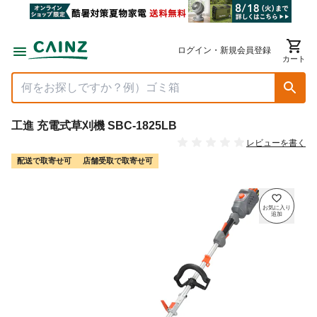
ログイン・新規会員登録
カート
工進 充電式草刈機 SBC-1825LB
レビューを書く
配送で取寄せ可
店舗受取で取寄せ可