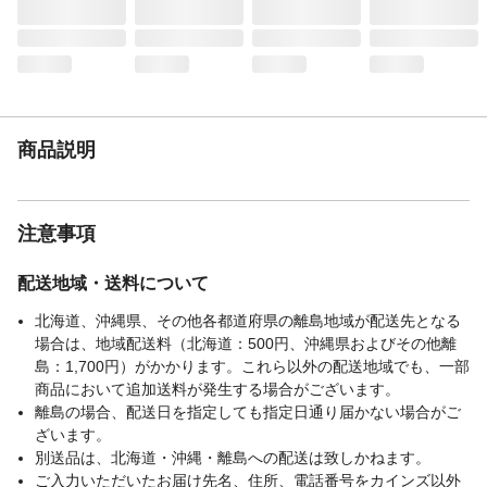
扱説明書 各1個
使用上の注意
ご使用前に取扱説明書をよくお読みいただ
き、適切な使用と保守をお願いいたしま
す。
生産国
中国
タンク容量・バッテ
2.5Ah
商品説明
リー容量
回転数／馬力
3,000～5,000min-1（無負荷）
刈込幅
φ230mm×36P（刃数）
注意事項
充電時間
約75分（バッテリー1個あたり）
重量
3.4kg
配送地域・送料について
連続使用時間
低速：約50分 高速：約30分（満充電・無
負荷・バッテリー1個あたり）※満充電のバ
北海道、沖縄県、その他各都道府県の離島地域が配送先となる
ッテリーを1回使い切る毎に、20分程度の休
場合は、地域配送料（北海道：500円、沖縄県およびその他離
憩が必要です。
島：1,700円）がかかります。これら以外の配送地域でも、一部
商品において追加送料が発生する場合がございます。
離島の場合、配送日を指定しても指定日通り届かない場合がご
ざいます。
別送品は、北海道・沖縄・離島への配送は致しかねます。
ご入力いただいたお届け先名、住所、電話番号をカインズ以外