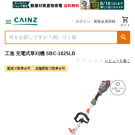
ログイン・新規会員登録
カート
工進 充電式草刈機 SBC-1825LB
レビューを書く
配送で取寄せ可
店舗受取で取寄せ可