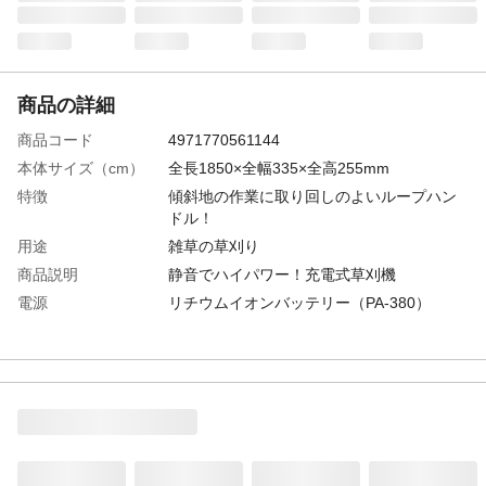
商品の詳細
商品コード
4971770561144
本体サイズ（cm）
全長1850×全幅335×全高255mm
特徴
傾斜地の作業に取り回しのよいループハン
ドル！
用途
雑草の草刈り
商品説明
静音でハイパワー！充電式草刈機
電源
リチウムイオンバッテリー（PA-380）
商品仕様
シャフトタイプ：分割式
付属品／セット内容
18Vバッテリー (2.5 Ah) 2個、ボルト 4本、
ナット 4個、チップソー、刈刃カバー、飛
散防護カバー、ループハンドル、肩掛けバ
ンド、飛散防護カバー取付け用六角穴付ボ
ルト、保護メガネ、六角レンチ、結束バン
ド、ボックスレンチ、18V急速充電器 II、取