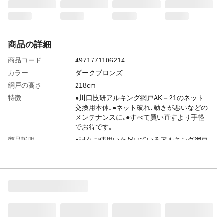
商品の詳細
商品コード
4971771106214
カラー
ダークブロンズ
網戸の高さ
218cm
特徴
●川口技研アルキング網戸AK－21のネット
交換用本体｡●ネット破れ､動きが悪いなどの
メンテナンスに｡●すべて買い直すより手軽
でお得です｡
商品説明
●現在ご使用いただいているアルキング網戸
AK－21の交換用部品となります｡
材質
アルミ
使用上の注意
●レール等は付属しておりません｡●部品の
為、ご注文後のキャンセル、返品、交換は
お受けできません。●現在、ご使用いただい
ているアルキング網戸のサイズ記号をご確
認の上、ご注文ください｡