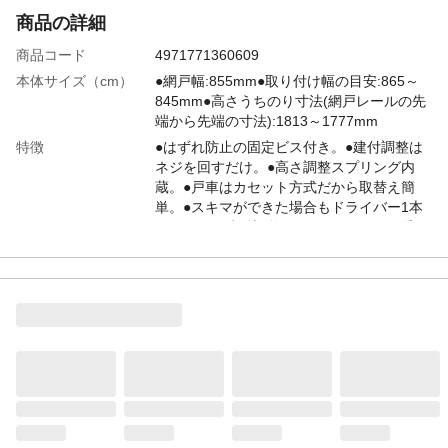
商品の詳細
商品コード
4971771360609
本体サイズ（cm）
●網戸幅:855mm●取り付け幅の目安:865～
845mm●高さうちのり寸法(網戸レールの先
端から先端の寸法):1813～1777mm
特徴
●はずれ防止の固定ビス付き。●建付調整は
ネジを回すだけ。●高さ調整スプリング内
蔵。●戸車はカセット方式だから取替え簡
単。●スキマができた場合もドライバー1本
でピッタリ建付調整。●アミドレールに乗せ
たまま微調整できます。
商品説明
上の調整部材で18mm、下の調整部材で
18mm、合計36mm調整可能。
使用上の注意
●ご購入時は、調整部材(下)が縮んだ状態と
なっています。高さが足りない場合は伸ば
して使用してください。●「OKアミド取付
説明書 取付方法」をご確認ください。