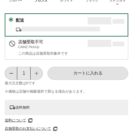
シルバー
ブロンズ
ホワイト
ブラック
ステンカラ
ー
配送
店舗受取不可
CAINZ PickUp
この商品は店舗受取対象外です
カートに入れる
最大注文数は
0
です
※価格は​店舗や​掲載場所で​異なる​場合が​あります。
送料無料
送料について
店舗受取のお支払いについて