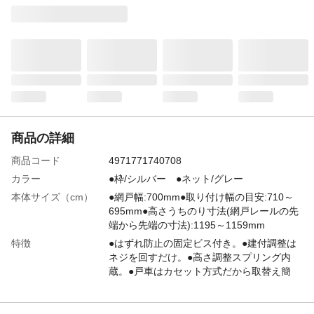
商品の詳細
商品コード
4971771740708
カラー
●枠/シルバー ●ネット/グレー
本体サイズ（cm）
●網戸幅:700mm●取り付け幅の目安:710～
695mm●高さうちのり寸法(網戸レールの先
端から先端の寸法):1195～1159mm
特徴
●はずれ防止の固定ビス付き。●建付調整は
ネジを回すだけ。●高さ調整スプリング内
蔵。●戸車はカセット方式だから取替え簡
単。●スキマができた場合もドライバー1本
でピッタリ建付調整。●アミドレールに乗せ
たまま微調整できます。