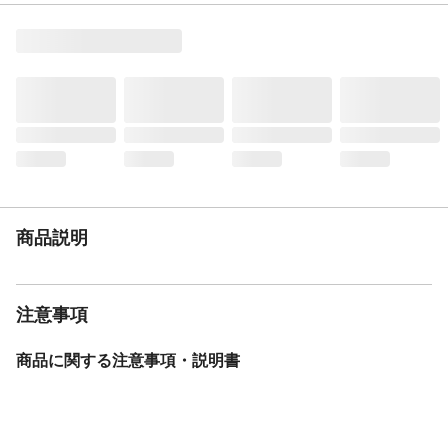
商品説明
●上の調整部材で18mm、下の調整部材で
18mm、合計36mm調整可能。
材質
枠材質/アルミ
使用上の注意
●ご購入時は、調整部材(下)が縮んだ状態と
なっています。高さが足りない場合は伸ば
して使用してください。●「OKアミド取付
説明書 取付け方法」をご確認ください。
生産国
日本
商品説明
注意事項
商品に関する注意事項・説明書