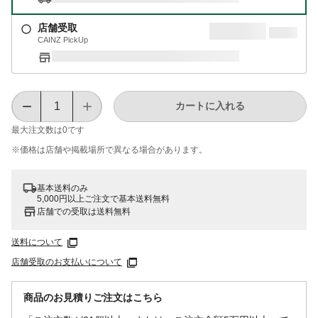
店舗受取
CAINZ PickUp
カートに入れる
最大注文数は
0
です
※価格は​店舗や​掲載場所で​異なる​場合が​あります。
基本送料のみ
5,000円以上ご注文で基本送料無料
店舗での受取は送料無料
送料について
店舗受取のお支払いについて
商品のお見積りご注文はこちら