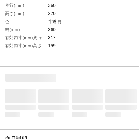
奥行(mm)
360
高さ(mm)
220
色
半透明
幅(mm)
260
有効内寸(mm)奥行
317
有効内寸(mm)高さ
199
有効内寸(mm)幅
224
生産国
日本
重さ
598.000G
材質1
ポリプロピレン（PP）
商品説明