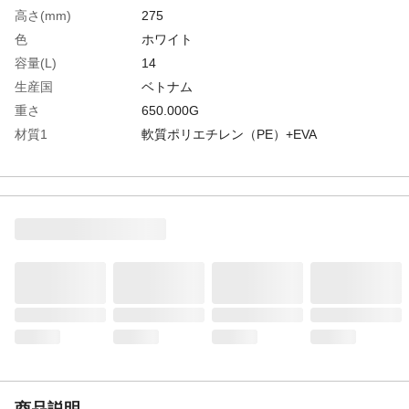
高さ(mm)
275
色
ホワイト
容量(L)
14
生産国
ベトナム
重さ
650.000G
材質1
軟質ポリエチレン（PE）+EVA
商品説明