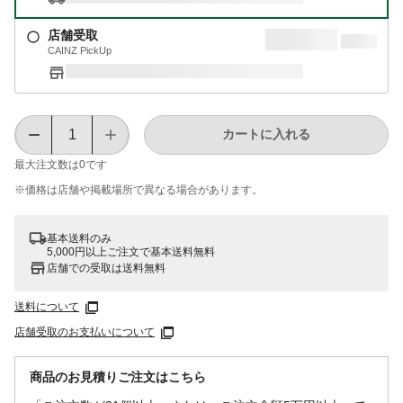
店舗受取
CAINZ PickUp
カートに入れる
最大注文数は
0
です
※価格は​店舗や​掲載場所で​異なる​場合が​あります。
基本送料のみ
5,000円以上ご注文で基本送料無料
店舗での受取は送料無料
送料について
店舗受取のお支払いについて
商品のお見積りご注文はこちら