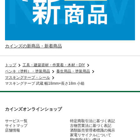
カインズの新商品・新着商品
トップ
工具・建築資材・作業着・木材・DIY
ペンキ（塗料）・塗装用品
養生用品・塗装用品
マスキングテープ・シール
マスキングテープ 武蔵 幅18mm×長さ18m 小箱
カインズオンラインショップ
サービス一覧
特定商取引法に基づく表記
サイトマップ
古物営業法に基づく表記
店舗情報
酒類販売管理者標識の掲示
家電リサイクルについて
BtoB掛け払い申込