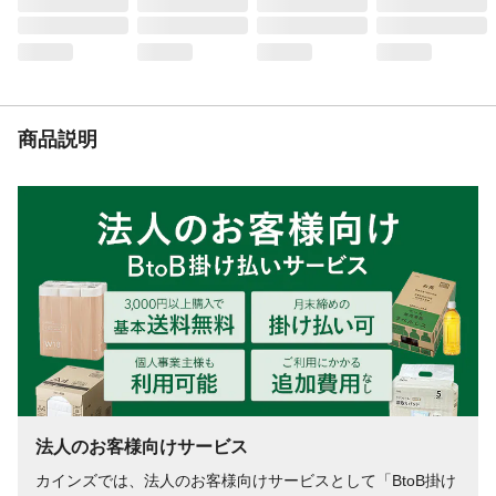
入数
10
商品仕様
●直線にはもちろん、曲線にもしっかり貼れ
ます。
材質
●基材:和紙●粘着剤:アクリル系
生産国
日本
商品説明
法人のお客様向けサービス
カインズでは、法人のお客様向けサービスとして「BtoB掛け