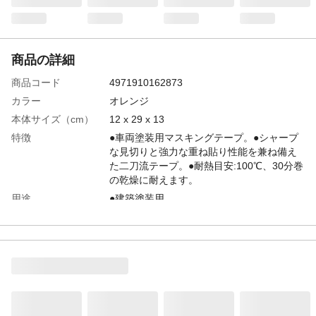
商品の詳細
商品コード
4971910162873
カラー
オレンジ
本体サイズ（cm）
12 x 29 x 13
特徴
●車両塗装用マスキングテープ。●シャープ
な見切りと強力な重ね貼り性能を兼ね備え
た二刀流テープ。●耐熱目安:100℃、30分巻
の乾燥に耐えます。
用途
●建築塗装用。
商品説明
●シャープな見切りと強力な重ね貼り性能を
兼ね備えた二刀流テープ。
使用上の注意
●用途以外には使用しないで下さい。●目立
たない箇所であらかじめ試してからご使用
ください。●テープをはがす際はゆっくりと
はがしてください。●幼児の手の届くところ
に置かないでください。