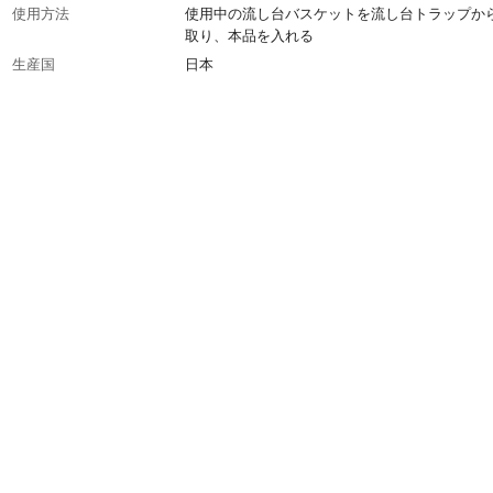
使用方法
使用中の流し台バスケットを流し台トラップか
取り、本品を入れる
生産国
日本
使用温度
1～60℃
適合品番
4530、453-011、453-110、453-111、453-120、
121