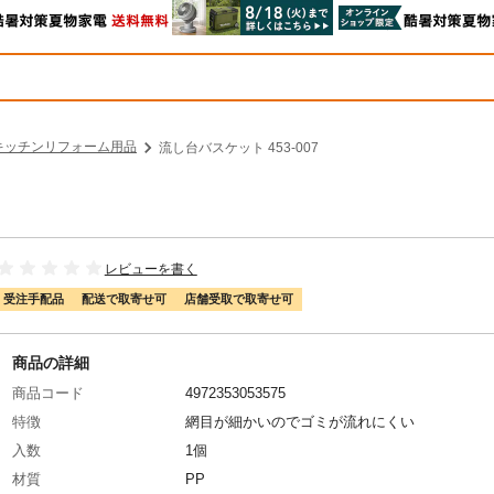
キッチンリフォーム用品
流し台バスケット 453-007
レビューを書く
受注手配品
配送で取寄せ可
店舗受取で取寄せ可
商品の詳細
商品コード
4972353053575
特徴
網目が細かいのでゴミが流れにくい
入数
1個
材質
PP