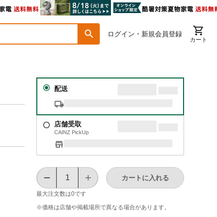
ログイン・新規会員登録
カート
配送
店舗受取
CAINZ PickUp
カートに入れる
最大注文数は
0
です
※価格は​店舗や​掲載場所で​異なる​場合が​あります。