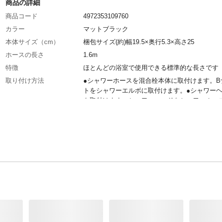
商品の詳細
商品コード
4972353109760
カラー
マットブラック
本体サイズ（cm）
梱包サイズ(約)幅19.5×奥行5.3×高さ25
ホースの長さ
1.6m
特徴
ほとんどの浴室で使用できる標準的な長さです
取り付け方法
●シャワーホースを混合栓本体に取付けます。B
トをシャワーエルボに取付けます。●シャワー
を取付けます。シャワーヘッドをシャワーホー
ナットに取付けます。
材質
PVC、黄銅
付属品／セット内容
シャワーホース(1個)、アダプター(4個)
使用上の注意
●取付けおよびお手入れの際は、手指等を傷付
しないようご注意ください。●投げたり、落と
しないでください。器具破損の恐れがあります
ースを極端に屈曲させたり、引張ったりしない
さい。●熱湯を通さないでください。など
生産国
日本
アダプターなしで取付け可
●混合栓/KAKUDAI、INAX(スイッチシャワー