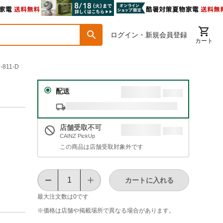
ログイン・新規会員登録
カート
811-D
配送
店舗受取不可
CAINZ PickUp
この商品は店舗受取対象外です
カートに入れる
最大注文数は
0
です
※価格は​店舗や​掲載場所で​異なる​場合が​あります。