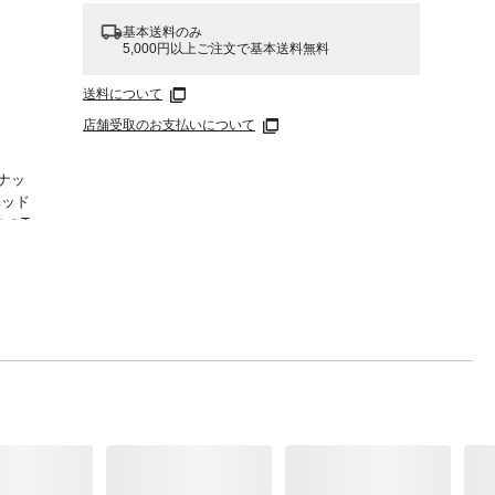
基本送料のみ
5,000円以上ご注文で基本送料無料
送料について
店舗受取のお支払いについて
ナッ
ヘッド
スのT
けたり
したり
。●ホ
でくだ
、バラン