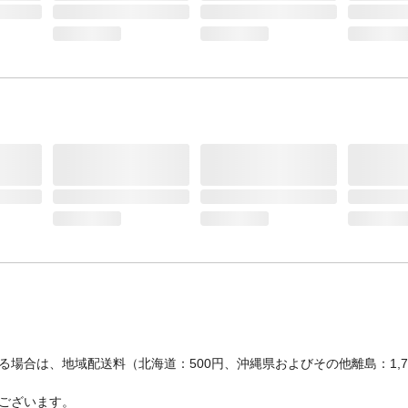
能なメーカー
ス釜以外)、TOTO(太ホース:外径14.5ミリ)、M
SANEI、YUKO(2001年以降製造品) ●シャワ
ド/KAKUDAI・TOTO・SANEI・YUKO・INAX
チシャワー、バランス釜以外)
使用圧力
0.05~0.75MPa
使用温度
1~60℃
使用流体
上水道水
重量
梱包重量(約)365g
付属のアダプターを使用す
混合栓/KVK、TOTO(細ホース:外径14ミリ)、
るメーカー
TOTO(太ホース:外径16ミリ)、TOTO(樹脂エルボ
場合は、地域配送料（北海道：500円、沖縄県およびその他離島：1,
ございます。