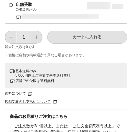
店舗受取
CAINZ PickUp
カートに入れる
最大注文数は
0
です
※価格は​店舗や​掲載場所で​異なる​場合が​あります。
基本送料のみ
5,000円以上ご注文で基本送料無料
店舗での受取は送料無料
送料について
店舗受取のお支払いについて
商品のお見積りご注文はこちら
「ご注文数が31個以上、または、ご注文金額5万円以上」で
お買い上げご希望のお客様は、在庫・納期を確認いたしま