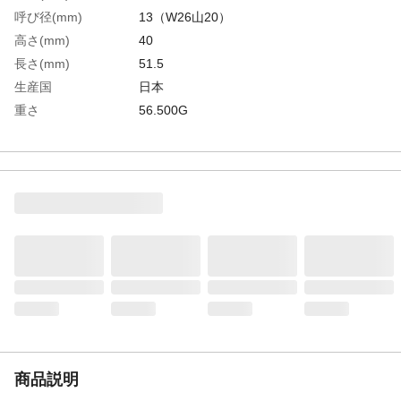
呼び径(mm)
13（W26山20）
高さ(mm)
40
長さ(mm)
51.5
生産国
日本
重さ
56.500G
材質1
黄銅（C2700T）
商品説明