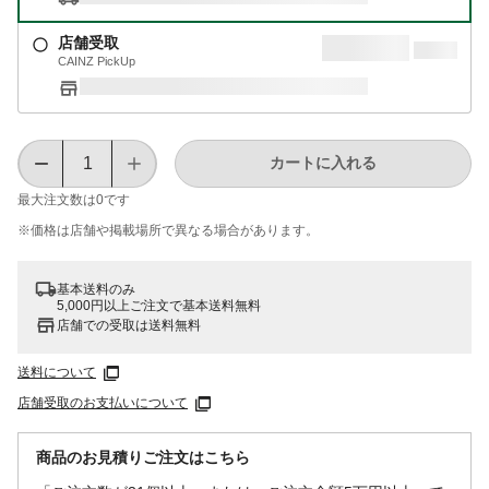
店舗受取
CAINZ PickUp
カートに入れる
最大注文数は
0
です
※価格は​店舗や​掲載場所で​異なる​場合が​あります。
基本送料のみ
5,000円以上ご注文で基本送料無料
店舗での受取は送料無料
送料について
店舗受取のお支払いについて
商品のお見積りご注文はこちら