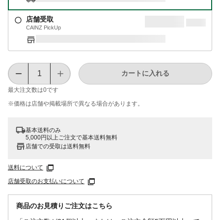
店舗受取
CAINZ PickUp
カートに入れる
最大注文数は
0
です
※価格は​店舗や​掲載場所で​異なる​場合が​あります。
基本送料のみ
5,000円以上ご注文で基本送料無料
店舗での受取は送料無料
送料について
店舗受取のお支払いについて
商品のお見積りご注文はこちら