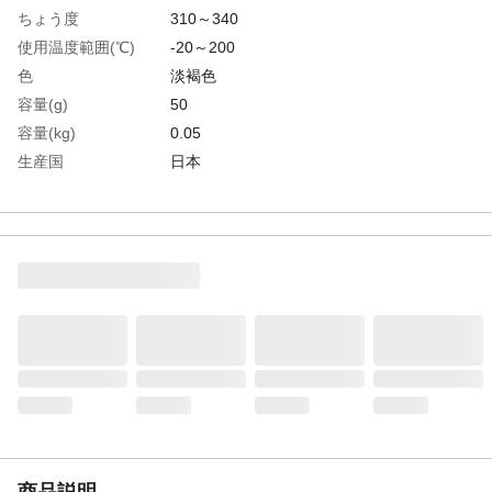
ちょう度
310～340
使用温度範囲(℃)
-20～200
色
淡褐色
容量(g)
50
容量(kg)
0.05
生産国
日本
重さ
73.000G
材質1
主成分：複合グリース、防錆剤
商品説明