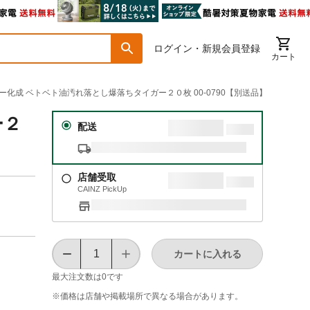
ログイン・新規会員登録
カート
ーヨー化成 ベトベト油汚れ落とし爆落ちタイガー２０枚 00-0790【別送品】
ー２
配送
店舗受取
CAINZ PickUp
カートに入れる
最大注文数は
0
です
※価格は​店舗や​掲載場所で​異なる​場合が​あります。