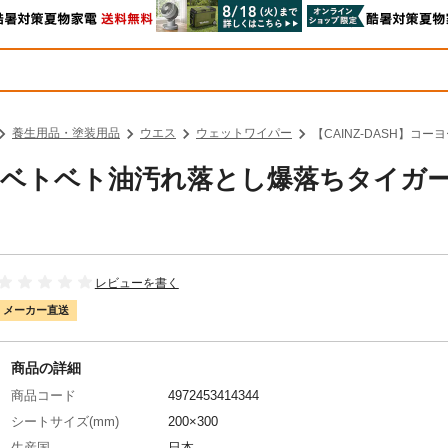
養生用品・塗装用品
ウエス
ウェットワイパー
【CAINZ-DASH】コ
化成 ベトベト油汚れ落とし爆落ちタイガ
レビューを書く
メーカー直送
商品の詳細
商品コード
4972453414344
シートサイズ(mm)
200×300
生産国
日本