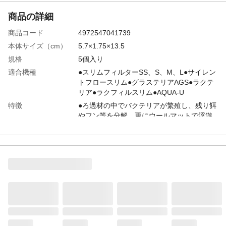
商品の詳細
商品コード
4972547041739
本体サイズ（cm）
5.7×1.75×13.5
規格
5個入り
適合機種
●スリムフィルターSS、S、M、L●サイレン
トフロースリム●グラステリアAGS●ラクテ
リア●ラクフィルスリム●AQUA-U
特徴
●ろ過材の中でバクテリアが繁殖し、残り餌
やフン等を分解。更にウールマットで浮遊
するゴミをキャッチし長期間水質を維持し
ます。●手を濡らさず、汚さず、簡単に1個
ずつ交換できます。
用途
スリムフィルターのろ過材
効能・効果
●ろ過バクテリアが残り餌やフン等を分解●
手を汚さず交換ラクラク
商品説明
●ろ過材の中でバクテリアが繁殖し、残り餌
やフン等を分解。更にウールマットで浮遊
するゴミをキャッチし長期間水質を維持し
ます。●手を濡らさず、汚さず、簡単に1個