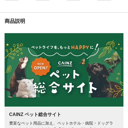
ずつ交換できます。
入数
5
原材料
ポリプロピレン、ポリエステル、ゼオライ
商品説明
ト
使用方法
●本製品を水道水で軽く水洗いして、セット
してください。●お使いのフィルターや水槽
の取扱説明書をよく読んで、ご使用くださ
い。
使用上の注意
●ろ過材が汚れたり目詰まりすると、ろ過能
力が低下します。ろ過材は定期的に飼育水
で水洗い、または新しいものと交換してく
ださい。(2週間に1回の交換を目安にしてく
ださい。)●ろ過材の交換と水換えは数日あ
けて行ってください。
生産国
中華人民共和国
交換目安
1か月
適合フィルター
スリムフィルター全機種
CAINZ ペット総合サイト
豊富なペット用品に加え、ペットホテル・病院・ドッグラ