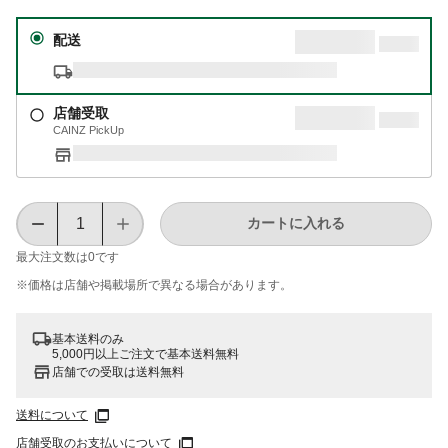
配送
店舗受取
CAINZ PickUp
カートに入れる
最大注文数は
0
です
※価格は​店舗や​掲載場所で​異なる​場合が​あります。
基本送料のみ
5,000円以上ご注文で基本送料無料
店舗での受取は送料無料
送料について
店舗受取のお支払いについて