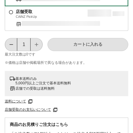
店舗受取
CAINZ PickUp
カートに入れる
最大注文数は
0
です
※価格は​店舗や​掲載場所で​異なる​場合が​あります。
基本送料のみ
5,000円以上ご注文で基本送料無料
店舗での受取は送料無料
送料について
店舗受取のお支払いについて
商品のお見積りご注文はこちら