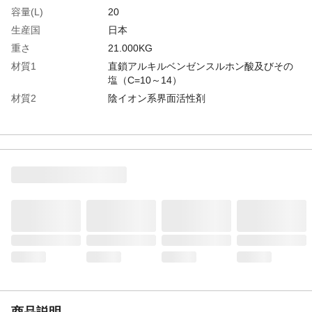
容量(L)
20
生産国
日本
重さ
21.000KG
材質1
直鎖アルキルベンゼンスルホン酸及びその
塩（C=10～14）
材質2
陰イオン系界面活性剤
材質3
非イオン系界面活性剤
材質4
防腐剤
商品説明