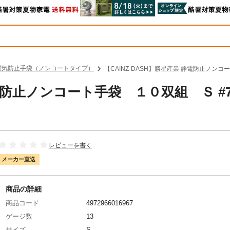
電気防止手袋（ノンコートタイプ）
【CAINZ-DASH】勝星産業 静電防止ノンコ
静電防止ノンコート手袋 １０双組 Ｓ #70
レビューを書く
メーカー直送
商品の詳細
商品コード
4972966016967
ゲージ数
13
サイズ
S