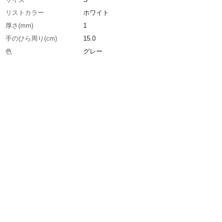
リストカラー
ホワイト
厚さ(mm)
1
手のひら周り(cm)
15.0
色
グレー
全長(cm)
18.0
中指長さ(cm)
6.0
生産国
中国
重さ
143.000G
材質1
ナイロン、カーボン糸