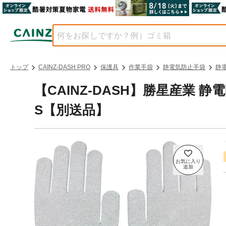
トップ
CAINZ-DASH PRO
保護具
作業手袋
静電気防止手袋
静
【CAINZ-DASH】勝星産業 
S【別送品】