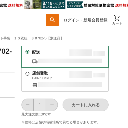
ログイン・新規会員登録
カート
ート手袋 １０双組 Ｓ #702-S【別送品】
2-
配送
店舗受取
CAINZ PickUp
カートに入れる
最大注文数は
0
です
※価格は​店舗や​掲載場所で​異なる​場合が​あります。