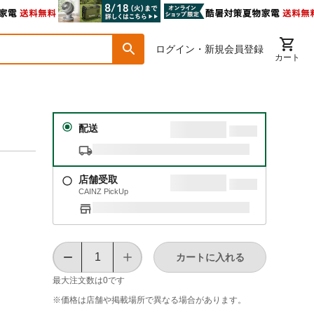
ログイン・新規会員登録
カート
配送
店舗受取
CAINZ PickUp
カートに入れる
最大注文数は
0
です
※価格は​店舗や​掲載場所で​異なる​場合が​あります。