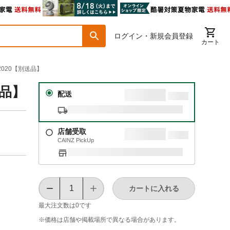
ログイン・新規会員登録
カート
2020【別送品】
送品】
配送
店舗受取
CAINZ PickUp
カートに入れる
最大注文数は
0
です
※価格は​店舗や​掲載場所で​異なる​場合が​あります。