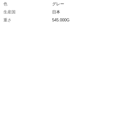
色
グレー
生産国
日本
重さ
545.000G
材質1
ポリプロピレン(PP)