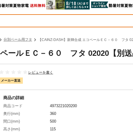
分別ペール用フタ
【CAINZ-DASH】新輝合成 エコペールＥＣ－６０ フタ 0
エコペールＥＣ－６０ フタ 02020【別
レビューを書く
メーカー直送
商品の詳細
商品コード
4973221020200
奥行(mm)
360
間口(mm)
500
高さ(mm)
115