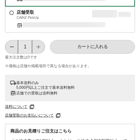
店舗受取
CAINZ PickUp
カートに入れる
最大注文数は
0
です
※価格は​店舗や​掲載場所で​異なる​場合が​あります。
基本送料のみ
5,000円以上ご注文で基本送料無料
店舗での受取は送料無料
送料について
店舗受取のお支払いについて
商品のお見積りご注文はこちら