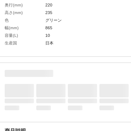
奥行(mm)
220
高さ(mm)
235
色
グリーン
幅(mm)
865
容量(L)
10
生産国
日本
重さ
678.000G
材質1
本体:ポリエチレン樹脂（PE）
材質2
ノズル:ポリプロピレン樹脂（PP）
材質3
ハスの実:ステンレス他
商品説明