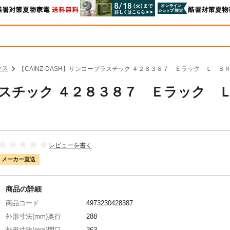
クス
【CAINZ-DASH】サンコープラスチック ４２８３８７ Ｅラック Ｌ ＢＲ
ープラスチック ４２８３８７ Ｅラック
】
レビューを書く
メーカー直送
商品の詳細
商品コード
4973230428387
外形寸法(mm)奥行
288
外形寸法(mm)間口
363