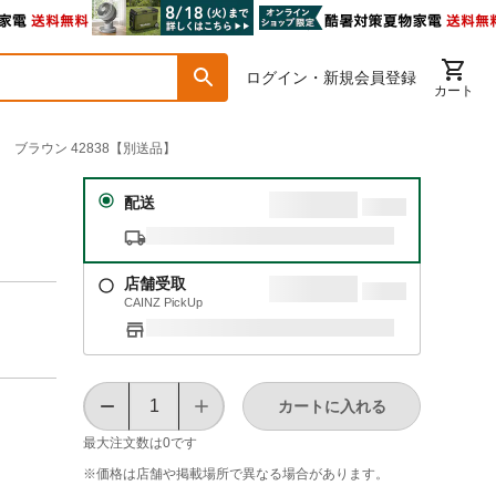
ログイン・新規会員登録
カート
 ブラウン 42838【別送品】
 Ｌ
配送
店舗受取
CAINZ PickUp
カートに入れる
最大注文数は
0
です
※価格は​店舗や​掲載場所で​異なる​場合が​あります。