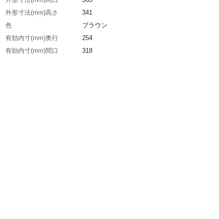
外形寸法(mm)高さ
341
色
ブラウン
有効内寸(mm)奥行
254
有効内寸(mm)間口
318
有効内寸(mm)高さ
247
生産国
日本
重さ
765.000G
材質1
ポリプロピレン(PP)