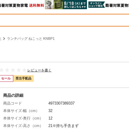
ー
ランチバッグ ねこっと KNBP1
レビューを書く
セール
受注手配品
商品の詳細
商品コード
4973307389337
本体サイズ-幅（cm）
32
本体サイズ-奥行（cm）
12
本体サイズ-高さ（cm）
21※持ち手含まず