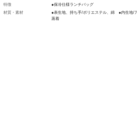
特徴
●保冷仕様ランチバッグ
材質・素材
●表生地、持ち手/ポリエステル、綿 ●内生地/
蒸着
生産国
中国