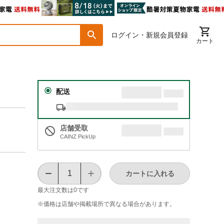
ログイン・新規会員登録
カート
配送
店舗受取
CAINZ PickUp
カートに入れる
最大注文数は
0
です
※価格は​店舗や​掲載場所で​異なる​場合が​あります。