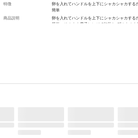
特徴
卵を入れてハンドルを上下にシャカシャカする
簡単
商品説明
卵を入れてハンドルを上下にシャカシャカする
簡単。そのまま電子レンジで加熱して"ふわふわ
焼きが完成します。サンドイッチやお弁当のお
のアレンジレシピ付き。
付属品／セット内容
レシピ付
材質・素材
フタ・プレスプレート・本体：ポリプロピレン
耐熱／耐冷温度（℃）
140
食洗器対応可否
可
使用方法
プレスプレートを外しフタをして電子レンジ可
ト加熱×、直火・オーブン及びグリル×、煮沸消
冷凍庫×
生産国
日本
製造元
スケーター㈱
重量
120