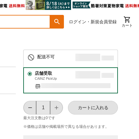
ログイン・新規会員登録
カート
配送不可
店舗受取
CAINZ PickUp
カートに入れる
最大注文数は
0
です
※価格は​店舗や​掲載場所で​異なる​場合が​あります。