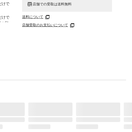
だけで
店舗での受取は送料無料
送料について
だけで
"の卵
店舗受取のお支払いについて
かず用
。オー
毒×、