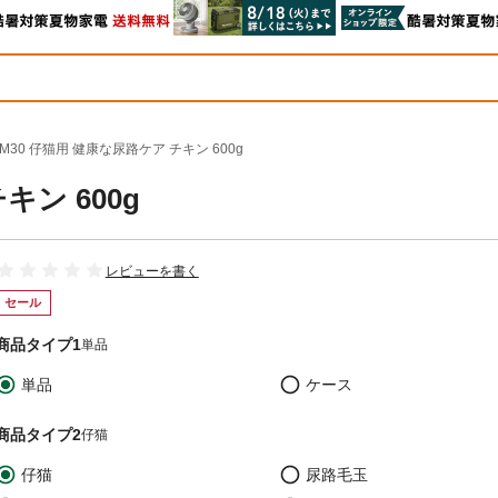
IM30 仔猫用 健康な尿路ケア チキン 600g
キン 600g
レビューを書く
セール
商品タイプ1
単品
単品
ケース
商品タイプ2
仔猫
仔猫
尿路毛玉