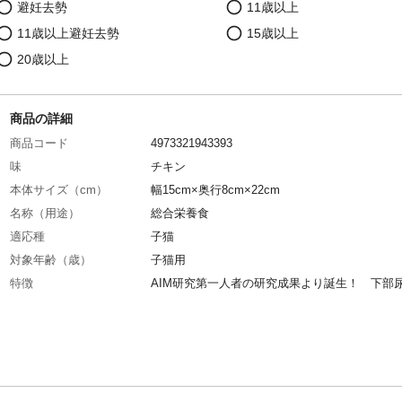
避妊去勢
11歳以上
11歳以上避妊去勢
15歳以上
20歳以上
商品の詳細
商品コード
4973321943393
味
チキン
本体サイズ（cm）
幅15cm×奥行8cm×22cm
名称（用途）
総合栄養食
適応種
子猫
対象年齢（歳）
子猫用
特徴
AIM研究第一人者の研究成果より誕生！ 下部
健康維持のためマグネシウムを調整し※、仔猫
発達に配慮してDHAを配合しています。(※マグ
ウム約0.09%) 腎臓の健康維持に配慮し、ナト
の含有量を調整(標準0.39%)
内容量
600g
重量
620g