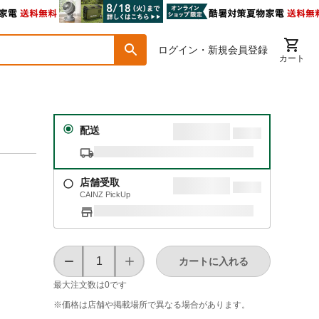
ログイン・新規会員登録
カート
配送
店舗受取
CAINZ PickUp
カートに入れる
最大注文数は
0
です
※価格は​店舗や​掲載場所で​異なる​場合が​あります。