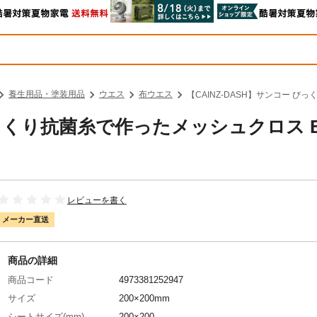
養生用品・塗装用品
ウエス
布ウエス
【CAINZ-DASH】サンコー び
びっくり抗菌糸で作ったメッシュクロス B
レビューを書く
メーカー直送
商品の詳細
商品コード
4973381252947
サイズ
200×200mm
シートサイズ(mm)
200×200