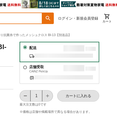
ログイン・新規会員登録
カート
っくり抗菌糸で作ったメッシュクロス BI-13【別送品】
I-
配送
店舗受取
CAINZ PickUp
カートに入れる
最大注文数は
0
です
※価格は​店舗や​掲載場所で​異なる​場合が​あります。