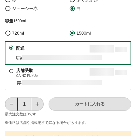
ジューシー赤
白
容量
1500ml
720ml
1500ml
配送
店舗受取
CAINZ PickUp
カートに入れる
最大注文数は
0
です
※価格は​店舗や​掲載場所で​異なる​場合が​あります。