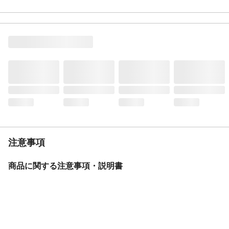
種類
白
産地
日本
生産国
日本
甘口・辛口
中口
おすすめ料理
家庭料理全般
キャップタイプ
スクリューキャップ(プラ)
タイプ
中口
ワイナリー（生産
メルシャン藤沢工場
者）
注意事項
商品に関する注意事項・説明書