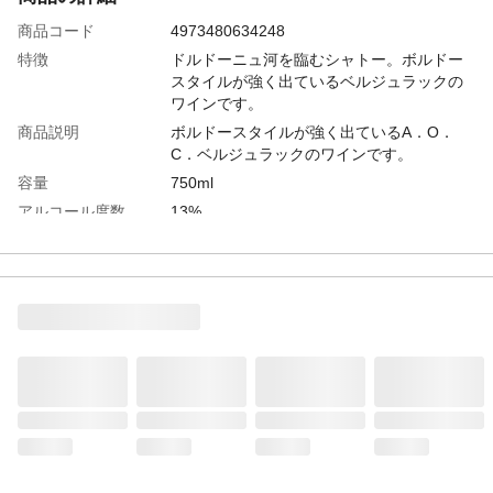
商品コード
4973480634248
特徴
ドルドーニュ河を臨むシャトー。ボルドー
スタイルが強く出ているベルジュラックの
ワインです。
商品説明
ボルドースタイルが強く出ているA．O．
C．ベルジュラックのワインです。
容量
750ml
アルコール度数
13%
カテゴリー
ワイン
種類
赤
産地
ベルジュラック
生産国
フランス
甘口・辛口
ミディアムボディ
おすすめ料理
ローストした肉やチーズと共に。
キャップタイプ
コルク(天然・圧搾など)
タイプ
ミディアムボディ
ぶどうの種類
メルロー、マルベック、カベルネ・フラン