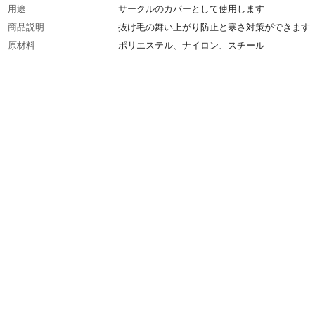
用途
サークルのカバーとして使用します
商品説明
抜け毛の舞い上がり防止と寒さ対策ができます
原材料
ポリエステル、ナイロン、スチール
お手入れ方法
拭く程度
生産国
中国