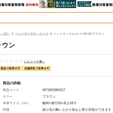
ト（犬）
ペットサークル・ケージ
ペットサークルカバー90-60ブラウン
ラウン
レビューを書く
配送で取寄せ可
店舗受取で取寄せ可
商品の詳細
商品コード
4973655884317
カラー
ブラウン
本体サイズ（cm）
幅90×奥行60×高さ58.5
特徴
抜け毛の舞い上がり防止と寒さ対策ができます