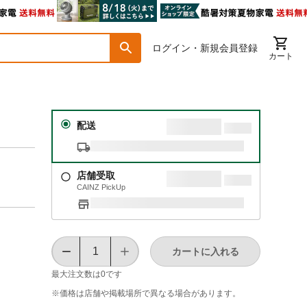
ログイン・新規会員登録
カート
配送
店舗受取
CAINZ PickUp
カートに入れる
最大注文数は
0
です
※価格は​店舗や​掲載場所で​異なる​場合が​あります。