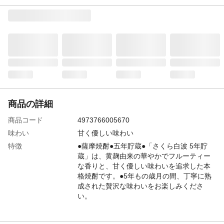
商品の詳細
商品コード
4973766005670
味わい
甘く優しい味わい
特徴
●薩摩焼酎●五年貯蔵●「さくら白波 5年貯
蔵」は、黄麹由来の華やかでフルーティー
な香りと、甘く優しい味わいを追求した本
格焼酎です。●5年もの歳月の間、丁寧に熟
成された贅沢な味わいをお楽しみくださ
い。
容量
720mL
アルコール度数
25度