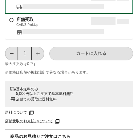
店舗受取
CAINZ PickUp
カートに入れる
最大注文数は
0
です
※価格は​店舗や​掲載場所で​異なる​場合が​あります。
基本送料のみ
5,000円以上ご注文で基本送料無料
店舗での受取は送料無料
送料について
店舗受取のお支払いについて
商品のお見積りご注文はこちら