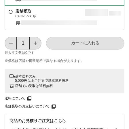
店舗受取
CAINZ PickUp
カートに入れる
最大注文数は
0
です
※価格は​店舗や​掲載場所で​異なる​場合が​あります。
基本送料のみ
5,000円以上ご注文で基本送料無料
店舗での受取は送料無料
送料について
店舗受取のお支払いについて
商品のお見積りご注文はこちら