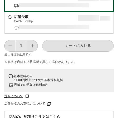
店舗受取
CAINZ PickUp
カートに入れる
最大注文数は
0
です
※価格は​店舗や​掲載場所で​異なる​場合が​あります。
基本送料のみ
5,000円以上ご注文で基本送料無料
店舗での受取は送料無料
送料について
店舗受取のお支払いについて
商品のお見積りご注文はこちら