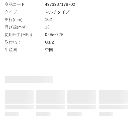
商品コード
4973987178702
タイプ
マルチタイプ
奥行(mm)
102
呼び径(mm)
13
使用圧力(MPa)
0.05~0.75
取付ねじ
G1/2
生産国
中国
重さ
380.000G
材質1
ポリアセタール、ABS樹脂、黄銅