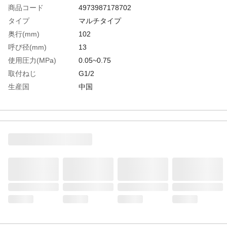
商品コード
4973987178702
タイプ
マルチタイプ
奥行(mm)
102
呼び径(mm)
13
使用圧力(MPa)
0.05~0.75
取付ねじ
G1/2
生産国
中国
重さ
380.000G
材質1
ポリアセタール、ABS樹脂、黄銅