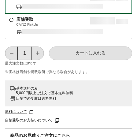
店舗受取
CAINZ PickUp
カートに入れる
最大注文数は
0
です
※価格は​店舗や​掲載場所で​異なる​場合が​あります。
基本送料のみ
5,000円以上ご注文で基本送料無料
店舗での受取は送料無料
送料について
店舗受取のお支払いについて
商品のお見積りご注文はこちら