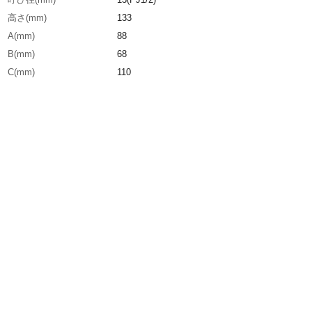
高さ(mm)
133
A(mm)
88
B(mm)
68
C(mm)
110
生産国
日本
重さ
559.000G
材質1
青銅