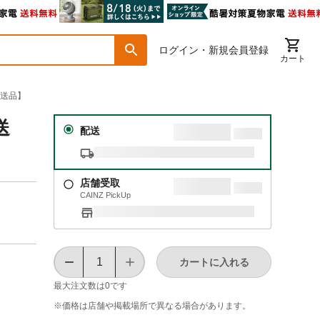
ログイン・新規会員登録
カート
別送品】
送
配送
店舗受取
CAINZ PickUp
カートに入れる
最大注文数は
0
です
※価格は​店舗や​掲載場所で​異なる​場合が​あります。