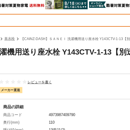
単水栓
【CAINZ-DASH】ＳＡＮＥＩ 洗濯機用送り座水栓 Y143CTV-1-13【
濯機用送り座水栓 Y143CTV-1-13【別
レビューを書く
メーカー直送
商品の詳細
商品コード
4973987409790
奥行(mm)
110
呼び径(mm)
13(PJ1/2)