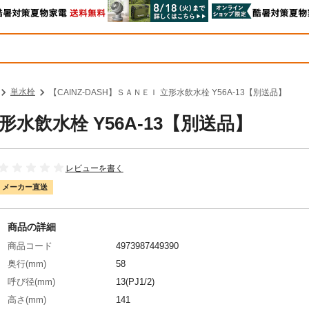
単水栓
【CAINZ-DASH】ＳＡＮＥＩ 立形水飲水栓 Y56A-13【別送品】
立形水飲水栓 Y56A-13【別送品】
レビューを書く
メーカー直送
商品の詳細
商品コード
4973987449390
奥行(mm)
58
呼び径(mm)
13(PJ1/2)
高さ(mm)
141