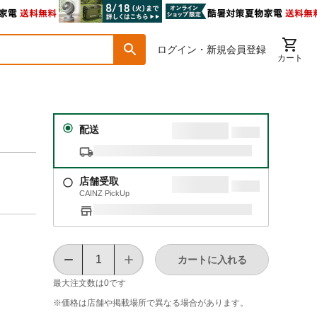
ログイン・新規会員登録
カート
配送
店舗受取
CAINZ PickUp
カートに入れる
最大注文数は
0
です
※価格は​店舗や​掲載場所で​異なる​場合が​あります。