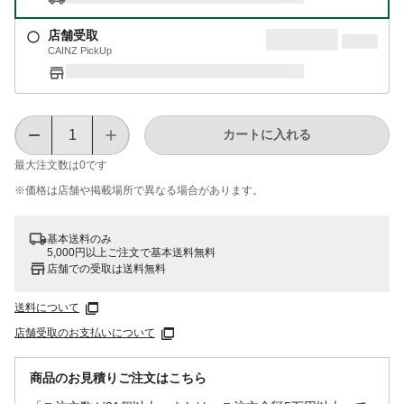
店舗受取
CAINZ PickUp
カートに入れる
最大注文数は
0
です
※価格は​店舗や​掲載場所で​異なる​場合が​あります。
基本送料のみ
5,000円以上ご注文で基本送料無料
店舗での受取は送料無料
送料について
店舗受取のお支払いについて
商品のお見積りご注文はこちら