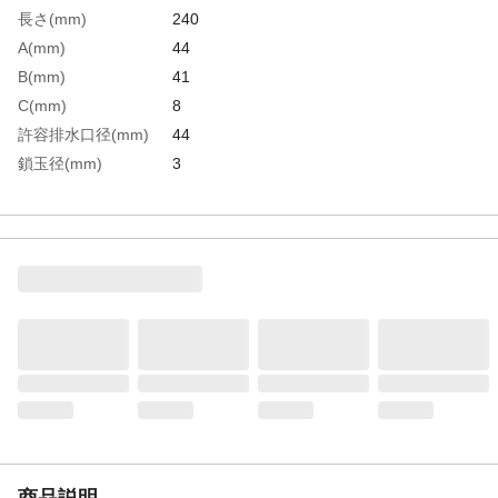
長さ(mm)
240
A(mm)
44
B(mm)
41
C(mm)
8
許容排水口径(mm)
44
鎖玉径(mm)
3
生産国
日本
重さ
47.000G
材質1
黄銅、ゴム（CR)
商品説明