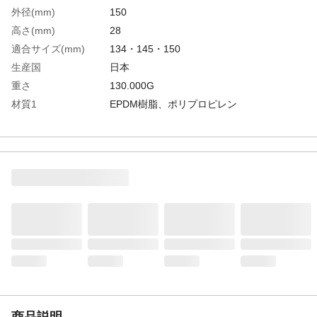
外径(mm)
150
高さ(mm)
28
適合サイズ(mm)
134・145・150
生産国
日本
重さ
130.000G
材質1
EPDM樹脂、ポリプロピレン
材質2
成分：酢酸ナトリウム、アロマレイン酸、
ステアリン酸カルシウム、第四アンモニウ
ム塩
商品説明