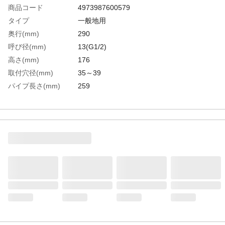
商品コード
4973987600579
タイプ
一般地用
奥行(mm)
290
呼び径(mm)
13(G1/2)
高さ(mm)
176
取付穴径(mm)
35～39
パイプ長さ(mm)
259
一般地用/寒冷地用
一般地用
生産国
日本
重さ
1.600KG
材質1
黄銅