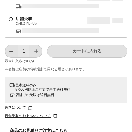
店舗受取
CAINZ PickUp
カートに入れる
最大注文数は
0
です
※価格は​店舗や​掲載場所で​異なる​場合が​あります。
基本送料のみ
5,000円以上ご注文で基本送料無料
店舗での受取は送料無料
送料について
店舗受取のお支払いについて
商品のお見積りご注文はこちら