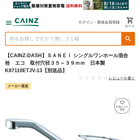
ログイン・新規会員登録
カート
【CAINZ-DASH】ＳＡＮＥＩ シングルワンホール混合
栓 エコ 取付穴径３５～３９ｍｍ 日本製
K87110ETJV-13【別送品】
レビューを書く
メーカー直送