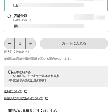
店舗受取
CAINZ PickUp
カートに入れる
最大注文数は
0
です
※価格は​店舗や​掲載場所で​異なる​場合が​あります。
基本送料のみ
5,000円以上ご注文で基本送料無料
店舗での受取は送料無料
送料について
店舗受取のお支払いについて
商品のお見積りご注文はこちら