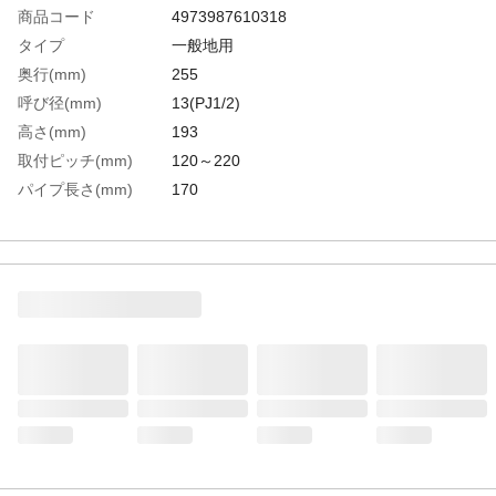
商品コード
4973987610318
タイプ
一般地用
奥行(mm)
255
呼び径(mm)
13(PJ1/2)
高さ(mm)
193
取付ピッチ(mm)
120～220
パイプ長さ(mm)
170
一般地用/寒冷地用
一般地用
生産国
日本
重さ
1.630KG
材質1
青銅