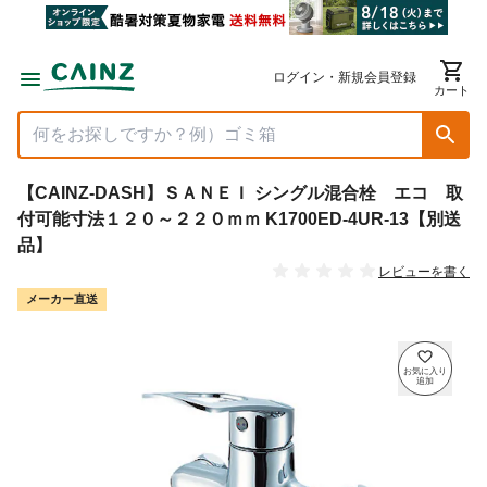
ログイン・新規会員登録
カート
【CAINZ-DASH】ＳＡＮＥＩ シングル混合栓 エコ 取
付可能寸法１２０～２２０ｍｍ K1700ED-4UR-13【別送
品】
レビューを書く
メーカー直送