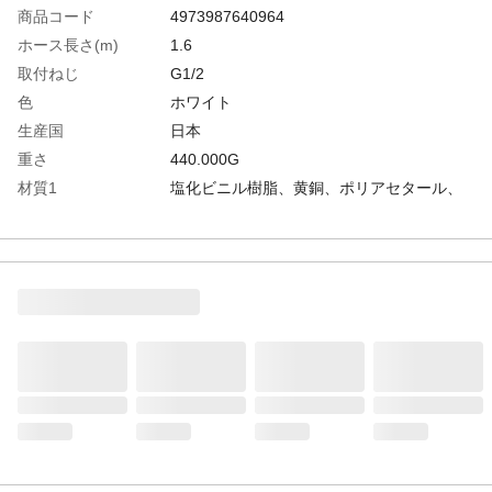
商品コード
4973987640964
ホース長さ(m)
1.6
取付ねじ
G1/2
色
ホワイト
生産国
日本
重さ
440.000G
材質1
塩化ビニル樹脂、黄銅、ポリアセタール、
EPDM樹脂