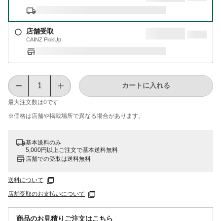
店舗受取
CAINZ PickUp
カートに入れる
最大注文数は
0
です
※価格は​店舗や​掲載場所で​異なる​場合が​あります。
基本送料のみ
5,000円以上ご注文で基本送料無料
店舗での受取は送料無料
送料について
店舗受取のお支払いについて
商品のお見積りご注文はこちら