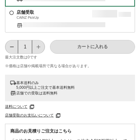
店舗受取
CAINZ PickUp
カートに入れる
最大注文数は
0
です
※価格は​店舗や​掲載場所で​異なる​場合が​あります。
基本送料のみ
5,000円以上ご注文で基本送料無料
店舗での受取は送料無料
送料について
店舗受取のお支払いについて
商品のお見積りご注文はこちら