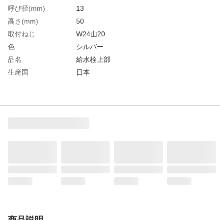
呼び径(mm)
13
高さ(mm)
50
取付ねじ
W24山20
色
シルバー
品名
給水栓上部
生産国
日本
重さ
96.000G
材質1
黄銅
材質2
亜鉛ダイカスト
商品説明