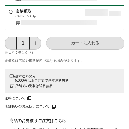
店舗受取
CAINZ PickUp
カートに入れる
最大注文数は
0
です
※価格は​店舗や​掲載場所で​異なる​場合が​あります。
基本送料のみ
5,000円以上ご注文で基本送料無料
店舗での受取は送料無料
送料について
店舗受取のお支払いについて
商品のお見積りご注文はこちら