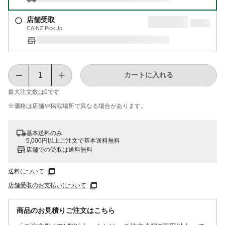
店舗受取
CAINZ PickUp
カートに入れる
最大注文数は
0
です
※価格は​店舗や​掲載場所で​異なる​場合が​あります。
基本送料のみ
5,000円以上ご注文で基本送料無料
店舗での受取は送料無料
送料について
店舗受取のお支払いについて
商品のお見積りご注文はこちら