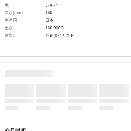
色
シルバー
長さ(mm)
150
生産国
日本
重さ
160.000G
材質1
亜鉛ダイカスト
商品説明