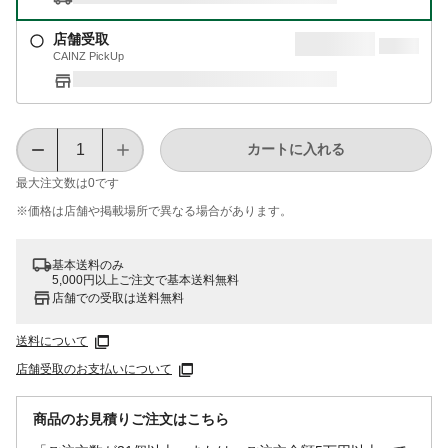
店舗受取
CAINZ PickUp
カートに入れる
最大注文数は
0
です
※価格は​店舗や​掲載場所で​異なる​場合が​あります。
基本送料のみ
5,000円以上ご注文で基本送料無料
店舗での受取は送料無料
送料について
店舗受取のお支払いについて
商品のお見積りご注文はこちら