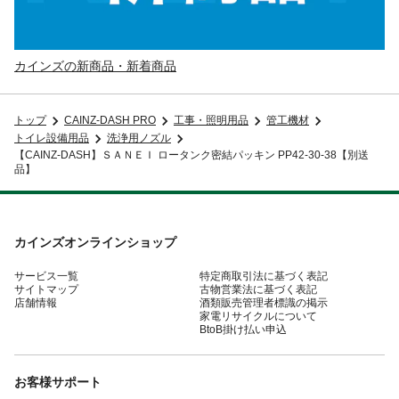
カインズの新商品・新着商品
トップ
CAINZ-DASH PRO
工事・照明用品
管工機材
トイレ設備用品
洗浄用ノズル
【CAINZ-DASH】ＳＡＮＥＩ ロータンク密結パッキン PP42-30-38【別送
品】
カインズオンラインショップ
サービス一覧
特定商取引法に基づく表記
サイトマップ
古物営業法に基づく表記
店舗情報
酒類販売管理者標識の掲示
家電リサイクルについて
BtoB掛け払い申込
お客様サポート