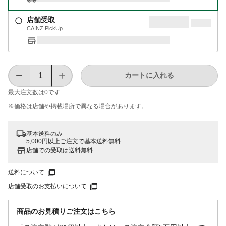
店舗受取
CAINZ PickUp
カートに入れる
最大注文数は
0
です
※価格は​店舗や​掲載場所で​異なる​場合が​あります。
基本送料のみ
5,000円以上ご注文で基本送料無料
店舗での受取は送料無料
送料について
店舗受取のお支払いについて
商品のお見積りご注文はこちら